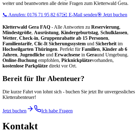
weiter und beantworten alle deine Fragen zum Kletterwald Gera.
📞 Anrufen: 0176 71 95 82 67
✉️ E-Mail senden
🎯 Jetzt buchen
Kletterwald Gera FAQ
- Alle Antworten zu
Reservierung
,
Mindestgröße
,
Ausrüstung
,
Kindergeburtstag
,
Schulklassen
,
Wetter
,
Check-in
,
Gruppenrabatte ab 15 Personen
,
Familientarife
,
Clic-It Sicherungssystem
und
Sicherheit
im
Hochseilgarten Thüringen
. Perfekt für
Familien
,
Kinder ab 6
Jahren
,
Jugendliche
und
Erwachsene
in
Gera
und Umgebung.
Online-Buchung
empfohlen,
Picknickplätze
vorhanden,
kostenlose Parkplätze
direkt vor Ort.
Bereit für Ihr Abenteuer?
Die kurze Fahrt von
lohnt sich - buchen Sie jetzt Ihr unvergessliches
Kletterabenteuer!
Jetzt buchen
Ich habe Fragen
Kontakt