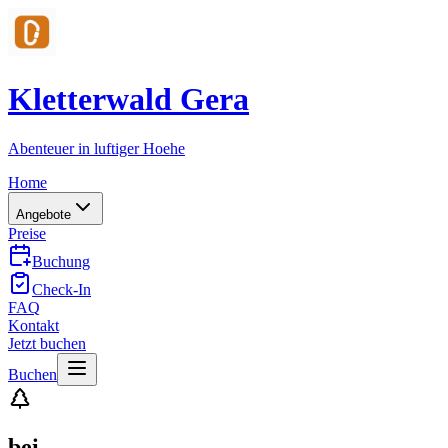
Kletterwald Gera
Abenteuer in luftiger Hoehe
Home
Angebote
Preise
Buchung
Check-In
FAQ
Kontakt
Jetzt buchen
Buchen
bei